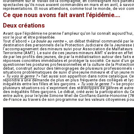
lourdement sur le travail de la compagnie, en contraignant nos partenai
spectacles qu’ils nous avaient commandés en mars et en avril, à savoir 
représentations. Et nous attendons, comme tout le monde, de voir comm
Ce que nous avons fait avant l’épidémie….
Deux créations
Avant que l’épidémie ne prenne l’ampleur qu’on lui connaît aujourd’hui
voir le jour et être présentée.
Tout d’abord «
La boule au ventre
», un débat théâtral commandé par le 
destination des personnels de la Protection Judiciaire de la Jeunesse 
l’accompagnement des mineurs suivi pour Association de Malfaiteurs 
Terrorisme (AMT). Le suivi de ces jeunes mineurs AMT s’avère en effet dé
de par les profils des jeunes, de par la médiatisation autour des faits
réponses concrètes immédiates et protéger la société. Ce suivi d’un ge
questionner les postures professionnelles et la culture de la Protectio
débat, construit autour des témoignages de plusieurs professionnels 
situations problématiques de suivi d’une jeune mineure et d’un jeune m
«
Tu vois le genre ?
» fait aussi son apparition dans notre catalogue. Ce
répondre à une demande de plus en plus fréquente des collèges et lyc
inégalités entre les filles et les garçons. «
Tu vois le genre ?
» se propos
plusieurs situations où s’expriment des stéréotypes de genres et autr
des inégalités filles-garçons. Le débat, créé avec la participation du C
entre autre, pour le lycée Simone Weil de Conflans-Sainte-Honorine (78)
de-France au travers de son programme sur les valeurs citoyennes pour