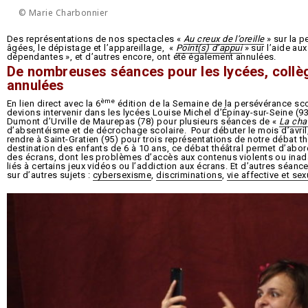
© Marie Charbonnier
Des représentations de nos spectacles «
Au creux de l’oreille
» sur la p
âgées, le dépistage et l’appareillage, «
Point(s) d’appui
» sur l’aide au
dépendantes », et d’autres encore, ont été également annulées.
De nombreuses séances pour les lycées, collè
annulées
ème
En lien direct avec la 6
édition de la Semaine de la persévérance scol
devions intervenir dans les lycées Louise Michel d’Épinay-sur-Seine (9
Dumont d’Urville de Maurepas (78) pour plusieurs séances de «
La cha
d’absentéisme et de décrochage scolaire. Pour débuter le mois d’avril
rendre à Saint-Gratien (95) pour trois représentations de notre débat th
destination des enfants de 6 à 10 ans, ce débat théâtral permet d’aborde
des écrans, dont les problèmes d’accès aux contenus violents ou inad
liés à certains jeux vidéos ou l’addiction aux écrans. Et d’autres séanc
sur d’autres sujets :
cybersexisme
,
discriminations
,
vie affective et sex