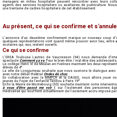
managers en milieu hospitalier peuvent rencontrer avec leurs colla
agents des services hospitaliers ou auxiliaires de puériculture. Nou
une trentaine de cadres hospitaliers de cet établissement.
Au présent, ce qui se confirme et s’annu
L’annonce d’un deuxième confinement marque un nouveau coup d’arrê
quelques représentations vont quand même pouvoir avoir lieu, entre 
scolaires qui, eux, restent ouverts.
Ce qui se confirme
L’EREA Toulouse Lautrec de Vaucresson (94) nous demande d’inter
spectacle
Comment ça va ?
sur le bien-être / mal-être des adolescents
Le collège Henri VI de Meulan-en-Yvelines maintient les deux représent
e.
élèves de 4
La ville de Longjumeau souhaite que nous ouvrions le dialogue avec 
avec notre débat théâtral
Ondes de choc
.
En collaboration avec la
MMPCR
et la DASES, nous allons jouer no
e
jeunes du Foyer de l’enfance Tandou à Paris 19
.
Enfin la Mairie de Montebourg (50) souhaite maintenir notre interventi
à vous d’être passé me voir !
, sur l’isolement des personnes âgé
médicalisé qui souffrent actuellement de l’isolement accru imposé par 