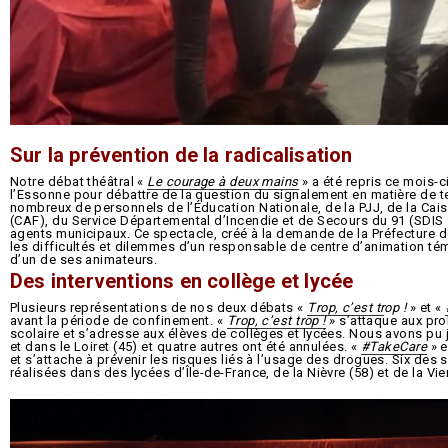
Sur la prévention de la radicalisation
Notre débat théâtral «
Le courage à deux mains
» a été repris ce mois-c
l’Essonne pour débattre de la question du signalement en matière de ter
nombreux de personnels de l’Éducation Nationale, de la PJJ, de la Cai
(CAF), du Service Départemental d’Incendie et de Secours du 91 (SDIS 
agents municipaux. Ce spectacle, créé à la demande de la Préfecture de
les difficultés et dilemmes d’un responsable de centre d’animation tém
d’un de ses animateurs.
Des interventions en collège et lycée
Plusieurs représentations de nos deux débats «
Trop, c’est tr
op !
» et «
avant la période de confinement. «
Trop, c’est trop !
» s’attaque aux pr
scolaire et s’adresse aux élèves de collèges et lycées. Nous avons pu 
et dans le Loiret (45) et quatre autres ont été annulées. «
#TakeCare
» e
et s’attache à prévenir les risques liés à l’usage des drogues. Six des
réalisées dans des lycées d’Île-de-France, de la Nièvre (58) et de la Vie