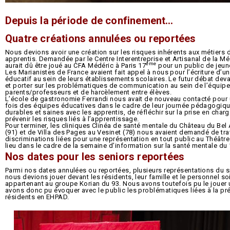
Depuis la période de confinement…
Quatre créations annulées ou reportées
Nous devions avoir une création sur les risques inhérents aux métiers d
apprentis. Demandée par le Centre Interentreprise et Artisanal de la M
ème
aurait dû être joué au CFA Médéric à Paris 17
pour un public de jeun
Les Marianistes de France avaient fait appel à nous pour l’écriture d’un
éducatif au sein de leurs établissements scolaires. Le futur débat deva
et porter sur les problématiques de communication au sein de l’équipe
parents/professeurs et de harcèlement entre élèves.
L’école de gastronomie Ferrandi nous avait de nouveau contacté pour 
fois des équipes éducatives dans le cadre de leur journée pédagogique
durables et saines avec les apprentis, de réfléchir sur la prise en charg
prévenir les risques liés à l’apprentissage.
Pour terminer, les cliniques Clinéa de santé mentale du Château du Bel A
(91) et de Villa des Pages au Vesinet (78) nous avaient demandé de trava
discriminations liées pour une représentation en tout public au Théâtre
lieu dans le cadre de la semaine d’information sur la santé mentale du
Nos dates pour les seniors reportées
Parmi nos dates annulées ou reportées, plusieurs représentations du 
nous devions jouer devant les résidents, leur famille et le personnel 
appartenant au groupe Korian du 93. Nous avons toutefois pu le jouer 
avons donc pu évoquer avec le public les problématiques liées à la pré
résidents en EHPAD.