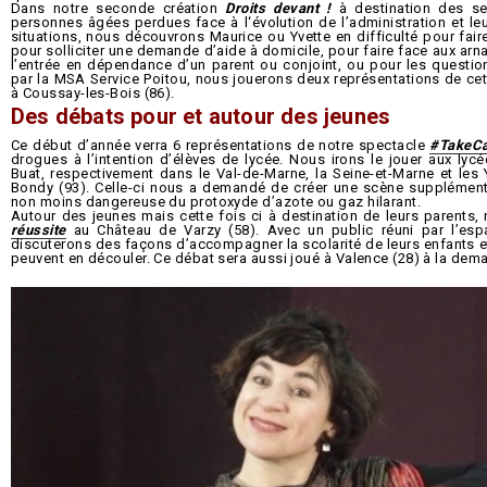
Dans notre seconde création
Droits devant !
à destination des sen
personnes âgées perdues face à l‘évolution de l’administration et le
situations, nous découvrons Maurice ou Yvette en difficulté pour faire
pour solliciter une demande d’aide à domicile, pour faire face aux arna
l’entrée en dépendance d’un parent ou conjoint, ou pour les quest
par la MSA Service Poitou, nous jouerons deux représentations de cett
à Coussay-les-Bois (86).
Des débats pour et autour des jeunes
Ce début d’année verra 6 représentations de notre spectacle
#TakeC
drogues à l’intention d’élèves de lycée. Nous irons le jouer aux lyc
Buat, respectivement dans le Val-de-Marne, la Seine-et-Marne et les Y
Bondy (93). Celle-ci nous a demandé de créer une scène supplémentair
non moins dangereuse du protoxyde d’azote ou gaz hilarant.
Autour des jeunes mais cette fois ci à destination de leurs parents
réussite
au Château de Varzy (58). Avec un public réuni par l’esp
discuterons des façons d’accompagner la scolarité de leurs enfants e
peuvent en découler. Ce débat sera aussi joué à Valence (28) à la dema