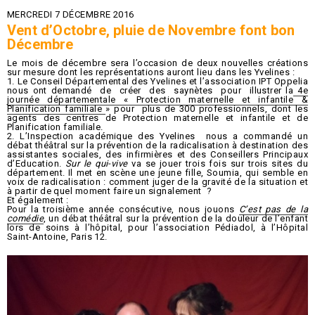
2026
MERCREDI 7 DÉCEMBRE 2016
Vent d’Octobre, pluie de Novembre font bon
Décembre
Le mois de décembre sera l’occasion de deux nouvelles créations
sur mesure dont les représentations auront lieu dans les Yvelines :
1. Le Conseil Départemental des Yvelines et l’association IPT Oppelia
nous ont demandé de créer des saynètes pour illustrer la
4e
journée départementale « Protection maternelle et infantile &
Planification familiale
» pour plus de 300 professionnels, dont les
agents des centres de Protection maternelle et infantile et de
Planification familiale.
2. L’Inspection académique des Yvelines nous a commandé un
débat théâtral sur la prévention de la radicalisation à destination des
assistantes sociales, des infirmières et des Conseillers Principaux
d’Education.
Sur le qui-vive
va se jouer trois fois sur trois sites du
département. Il met en scène une jeune fille, Soumia, qui semble en
voix de radicalisation : comment juger de la gravité de la situation et
à partir de quel moment faire un signalement ?
Et également :
Pour la troisième année consécutive, nous jouons
C’est pas de la
comédie
, un débat théâtral sur la prévention de la douleur de l’enfant
lors de soins à l’hôpital, pour l’association Pédiadol, à l’Hôpital
Saint-Antoine, Paris 12.