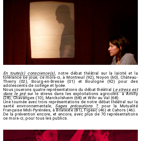
En toute(s) conscience(s)
, notre débat théâtral sur la laïcité et la
tolérance se joue, ce mois-ci, à Montreuil (92), Noyon (60), Château-
Thierry (02), Bourg-en-Bresse (01) et Boulogne (92) pour des
adolescents de collège et lycée.
Nous jouerons quatre représentations du débat théâtral
Le stress est
dans le pré
sur le stress dans les exploitations agricoles à Amilly
(28), Chavanges (10), Marckolsheim (68) et Wihr au Val (68).
Une tournée avec trois représentations de notre débat théâtral sur la
santé environnementale,
Sages précautions ?
, pour la Mutualité
Française Midi-Pyrénées, à Briatexte (81), Figeac (46) et Cahors (46).
De la prévention encore, et encore, avec plus de 70 représentations
ce mois-ci, pour tous les publics.